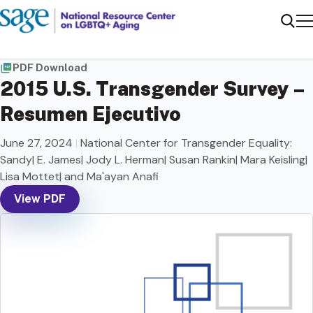
Me
Sear
PDF Download
2015 U.S. Transgender Survey –
Resumen Ejecutivo
June 27, 2024
|
National Center for Transgender Equality:
Sandy| E. James| Jody L. Herman| Susan Rankin| Mara Keisling|
Lisa Mottet| and Ma'ayan Anafi
View PDF